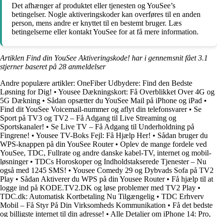
Det afhænger af produktet eller tjenesten og YouSee’s
betingelser. Nogle aktiveringskoder kan overføres til en anden
person, mens andre er knyttet til en bestemt bruger. Læs
betingelserne eller kontakt YouSee for at få mere information.
Artiklen Find din YouSee Aktiveringskode! har i gennemsnit fået
3.1
stjerner baseret på
28
anmeldelser
Andre populære artikler:
OneFiber Udbydere: Find den Bedste
Løsning for Dig!
•
Yousee Dækningskort: Få Overblikket Over 4G og
5G Dækning
•
Sådan opsætter du YouSee Mail på iPhone og iPad
•
Find dit YouSee Voicemail-nummer og aflyt din telefonsvarer
•
Se
Sport på TV3 og TV2 – Få Adgang til Live Streaming og
Sportskanaler!
•
Se Live TV – Få Adgang til Underholdning på
Fingrene!
•
Yousee TV-Boks Fejl: Få Hjælp Her!
•
Sådan bruger du
WPS-knappen på din YouSee Router
•
Oplev de mange fordele ved
YouSee, TDC, Fullrate og andre danske kabel-TV, internet og mobil-
løsninger
•
TDCs Horoskoper og Indholdstakserede Tjenester – Nu
også med 1245 SMS!
•
Yousee Comedy 29 og Dybvads Sofa på TV2
Play
•
Sådan Aktiverer du WPS på din Yousee Router
•
Få hjælp til at
logge ind på KODE.TV2.DK og løse problemer med TV2 Play
•
TDC.dk: Automatisk Kortbetaling Nu Tilgængelig
•
TDC Erhverv
Mobil – Få Styr På Din Virksomheds Kommunikation
•
Få det bedste
og billigste internet til din adresse!
•
Alle Detaljer om iPhone 14: Pro,