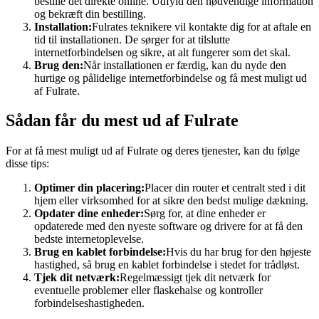
bestille det direkte online. Udfyld den nødvendige information
og bekræft din bestilling.
Installation:
Fulrates teknikere vil kontakte dig for at aftale en
tid til installationen. De sørger for at tilslutte
internetforbindelsen og sikre, at alt fungerer som det skal.
Brug den:
Når installationen er færdig, kan du nyde den
hurtige og pålidelige internetforbindelse og få mest muligt ud
af Fulrate.
Sådan får du mest ud af Fulrate
For at få mest muligt ud af Fulrate og deres tjenester, kan du følge
disse tips:
Optimer din placering:
Placer din router et centralt sted i dit
hjem eller virksomhed for at sikre den bedst mulige dækning.
Opdater dine enheder:
Sørg for, at dine enheder er
opdaterede med den nyeste software og drivere for at få den
bedste internetoplevelse.
Brug en kablet forbindelse:
Hvis du har brug for den højeste
hastighed, så brug en kablet forbindelse i stedet for trådløst.
Tjek dit netværk:
Regelmæssigt tjek dit netværk for
eventuelle problemer eller flaskehalse og kontroller
forbindelseshastigheden.