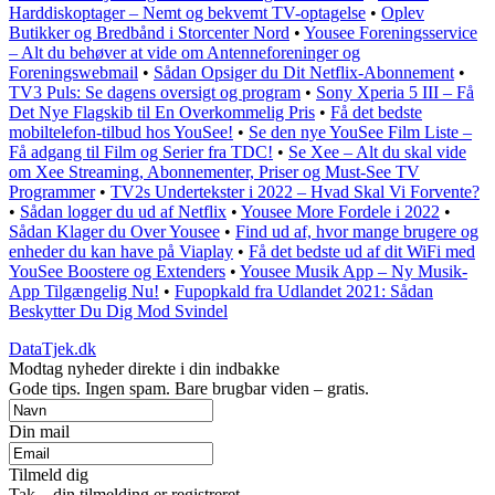
Harddiskoptager – Nemt og bekvemt TV-optagelse
•
Oplev
Butikker og Bredbånd i Storcenter Nord
•
Yousee Foreningsservice
– Alt du behøver at vide om Antenneforeninger og
Foreningswebmail
•
Sådan Opsiger du Dit Netflix-Abonnement
•
TV3 Puls: Se dagens oversigt og program
•
Sony Xperia 5 III – Få
Det Nye Flagskib til En Overkommelig Pris
•
Få det bedste
mobiltelefon-tilbud hos YouSee!
•
Se den nye YouSee Film Liste –
Få adgang til Film og Serier fra TDC!
•
Se Xee – Alt du skal vide
om Xee Streaming, Abonnementer, Priser og Must-See TV
Programmer
•
TV2s Undertekster i 2022 – Hvad Skal Vi Forvente?
•
Sådan logger du ud af Netflix
•
Yousee More Fordele i 2022
•
Sådan Klager du Over Yousee
•
Find ud af, hvor mange brugere og
enheder du kan have på Viaplay
•
Få det bedste ud af dit WiFi med
YouSee Boostere og Extenders
•
Yousee Musik App – Ny Musik-
App Tilgængelig Nu!
•
Fupopkald fra Udlandet 2021: Sådan
Beskytter Du Dig Mod Svindel
DataTjek.dk
Modtag nyheder direkte i din indbakke
Gode tips. Ingen spam. Bare brugbar viden – gratis.
Din mail
Tilmeld dig
Tak – din tilmelding er registreret