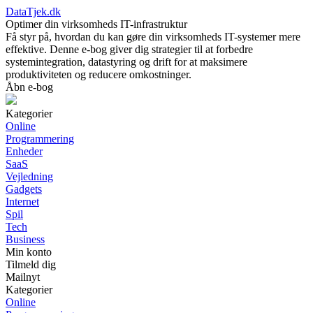
DataTjek.dk
Optimer din virksomheds IT-infrastruktur
Få styr på, hvordan du kan gøre din virksomheds IT-systemer mere
effektive. Denne e-bog giver dig strategier til at forbedre
systemintegration, datastyring og drift for at maksimere
produktiviteten og reducere omkostninger.
Åbn e-bog
Kategorier
Online
Programmering
Enheder
SaaS
Vejledning
Gadgets
Internet
Spil
Tech
Business
Min konto
Tilmeld dig
Mailnyt
Kategorier
Online