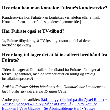
Hvordan kan man kontakte Fulrate’s kundeservice?
Kundeservice hos Fulrate kan kontaktes via telefon eller e-mail.
Kontaktinformationer findes på deres hjemmeside.§
Har Fulrate også et TV-tilbud?
Ja, Fulrate tilbyder også TV-løsninger som en del af deres
bredbåndspakker.§
Hvor lang tid tager det at få installeret bredbånd fra
Fulrate?
Tiden det tager at få installeret bredbånd fra Fulrate afhænger af
forskellige faktorer, men de stræber efter en hurtig og smidig
installationsproces.§
Artiklen Fulrate: Sådan håndteres det i Danmark har i gennemsnit
fået
4.6
stjerner baseret på
19
anmeldelser
Andre populære artikler:
Sådan logger du ind på din Zyxel Router
•
Yousee Lydbøger – En Ny Måde at Læse På
•
Oplev YouSee
Butikken i Vejle Gågade – Se Åbningstiderne Her!
•
Yousee