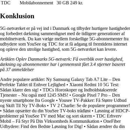
TDC
Mobilabonnement
30 GB
249 kr.
Konklusion
5G-netværket er på vej ind i Danmark og tilbyder hurtigere hastigheder
og forbedret dækning sammenlignet med de tidligere generationer af
mobilnetværk. Du kan vælge mellem forskellige 5G-abonnementer fra
udbydere som YouSee og TDC for at få adgang til fremtidens internet
og opleve den utrolige hastighed, som 5G-netværket kan levere.
Artiklen Oplev Danmarks 5G-netværk: Få overblik over hastighed,
dækning og abonnementer har i gennemsnit fået
3.4
stjerner baseret
på
37
anmeldelser
Andre populære artikler:
Ny Samsung Galaxy Tab A7 Lite – Den
Perfekte Tablet til Enhver Lejlighed
•
Xiaomi Redmi 10 5G Test:
Sådan klarer den sig!
•
TDCs Horoskoper og Indholdstakserede
Tjenester – Nu også med 1245 SMS!
•
Google Pixel 7 Pro – Den
nyeste smartphone fra Google
•
Yousee TV-Pakker: Få Større Udbud
og Skift Til Ny TV-Boks
•
TV 2 Charlie: Se de populære programmer!
•
Sådan opsætter du din YouSee TV-boks trådløst
•
Løsning af HDCP-
problemer på YouSee TV med Mac og sort skærm
•
TDC Erhverv
Mobil – Få Styr På Din Virksomheds Kommunikation
•
OneFiber
Udbydere: Find den Bedste Løsning for Dig!
•
Sådan ændrer du din