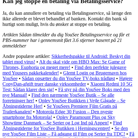
Kan jeg stoppe en betaling via Betalingsservice?
Ja, du kan annullere en betaling via Betalingsservice, så længe den
ikke allerede er blevet behandlet af banken. Kontakt din bank så
hurtigt som muligt, hvis du ønsker at stoppe en betaling.
Artiklen Sådan tilmelder du dig YouSee Betalingsservice og får et
PBS-nummer har i gennemsnit fået
3.6
stjerner baseret på
21
anmeldelser
Andre populære artikler:
Sikkerhedspakke til Android: Beskyt din
tablet mod virus!
•
Alt du skal vide om HBO Max: Se Game of
Thrones, Euphoria og meget mere!
•
Find den perfekte julegave
med Yousees pakkekalender!
•
Glemt Login og Brugernavn hos
YouSee
•
Sådan opsætter du din YouSee TV-boks trådløst
•
Højere
CopyDan-afgift truer danske virksomheder
•
Xiaomi Redmi 10 5G
Test: Sådan klarer den sig!
•
Få styr på din YouSee Boks med den
nye Manual!
•
Find den nærmeste YouSee Butik – Se alle
forretninger her!
•
Oplev YouSee Butikken i Vejle Gågade – Se
Åbningstiderne Her!
•
Se YouSees Premiere Film Gratis på
Trailerkanalen!
•
Motorola Edge 30 Fusion – Den nyeste
smartphone fra Motorola!
•
Oplev Paramount Plus og Sky
Showtime Danmark – Se Serier og Log Ind på Appen!
•
Find
Åbningstiderne for YouSee Butikken i Herningscentret!
•
Se den
nye YouSee Film Liste – Få adgang til Film og Serier fra TDC!
•
Få