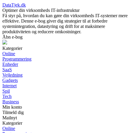
DataTjek.dk
Optimer din virksomheds IT-infrastruktur
Få styr på, hvordan du kan gøre din virksomheds IT-systemer mere
effektive. Denne e-bog giver dig strategier til at forbedre
systemintegration, datastyring og drift for at maksimere
produktiviteten og reducere omkostninger.
Åbn e-bog
Kategorier
Online
Programmering
Enheder
SaaS
Vejledning
Gadgets
Internet
Spil
Tech
Business
Min konto
Tilmeld dig
Mailnyt
Kategorier
Online