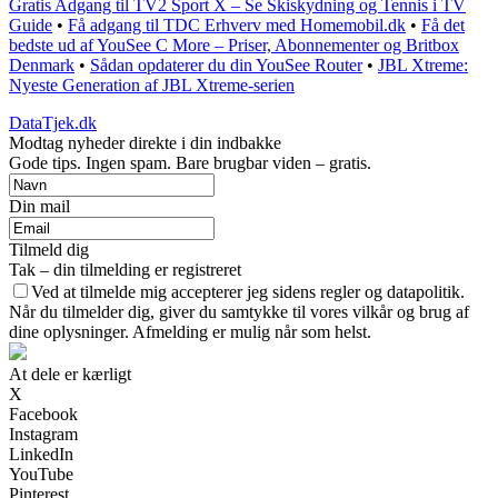
Gratis Adgang til TV2 Sport X – Se Skiskydning og Tennis i TV
Guide
•
Få adgang til TDC Erhverv med Homemobil.dk
•
Få det
bedste ud af YouSee C More – Priser, Abonnementer og Britbox
Denmark
•
Sådan opdaterer du din YouSee Router
•
JBL Xtreme:
Nyeste Generation af JBL Xtreme-serien
DataTjek.dk
Modtag nyheder direkte i din indbakke
Gode tips. Ingen spam. Bare brugbar viden – gratis.
Din mail
Tilmeld dig
Tak – din tilmelding er registreret
Ved at tilmelde mig accepterer jeg sidens regler og datapolitik.
Når du tilmelder dig, giver du samtykke til vores vilkår og brug af
dine oplysninger. Afmelding er mulig når som helst.
At dele er kærligt
X
Facebook
Instagram
LinkedIn
YouTube
Pinterest