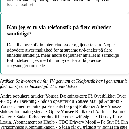
bedste kvalitet.
Kan jeg se tv via telefonstik på flere enheder
samtidigt?
Det afhænger af din internetudbyder og tjenesteplan. Nogle
udbydere giver mulighed for at streame tv-kanaler på flere
enheder samtidigt, mens andre begrænser antallet af samtidige
forbindelser. Tjek med din udbyder for at få præcise
oplysninger om dette.
Artiklen Se hvordan du får TV gennem et Telefonstik har i gennemsnit
fået
3.5
stjerner baseret på
21
anmeldelser
Andre populære artikler:
Yousee Dækningskort: Få Overblikket Over
4G og 5G Dækning
•
Sådan opsætter du Yousee Mail på Android
•
Yousee åbner ny butik på Frederiksberg og Falkoner Allé
•
Yousee
slukker for analog signal
•
Oplev Yousee Butikken i Aarhus – Bruuns
Galleri
•
Sådan forbedrer du dit hjemmes wifi-signal
•
Disney Plus:
Login, Abonnement og Hjælp
•
TDC Erhverv Mobil – Få Styr På Din
Virksomheds Kommunikation
•
Sådan får du trådløst tv-signal fra stue