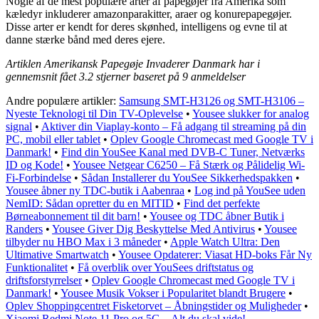
Nogle af de mest populære arter af papegøjer fra Amerika som
kæledyr inkluderer amazonparakitter, araer og konurepapegøjer.
Disse arter er kendt for deres skønhed, intelligens og evne til at
danne stærke bånd med deres ejere.
Artiklen Amerikansk Papegøje Invaderer Danmark har i
gennemsnit fået
3.2
stjerner baseret på
9
anmeldelser
Andre populære artikler:
Samsung SMT-H3126 og SMT-H3106 –
Nyeste Teknologi til Din TV-Oplevelse
•
Yousee slukker for analog
signal
•
Aktiver din Viaplay-konto – Få adgang til streaming på din
PC, mobil eller tablet
•
Oplev Google Chromecast med Google TV i
Danmark!
•
Find din YouSee Kanal med DVB-C Tuner, Netværks
ID og Kode!
•
Yousee Netgear C6250 – Få Stærk og Pålidelig Wi-
Fi-Forbindelse
•
Sådan Installerer du YouSee Sikkerhedspakken
•
Yousee åbner ny TDC-butik i Aabenraa
•
Log ind på YouSee uden
NemID: Sådan opretter du en MITID
•
Find det perfekte
Børneabonnement til dit barn!
•
Yousee og TDC åbner Butik i
Randers
•
Yousee Giver Dig Beskyttelse Med Antivirus
•
Yousee
tilbyder nu HBO Max i 3 måneder
•
Apple Watch Ultra: Den
Ultimative Smartwatch
•
Yousee Opdaterer: Viasat HD-boks Får Ny
Funktionalitet
•
Få overblik over YouSees driftstatus og
driftsforstyrrelser
•
Oplev Google Chromecast med Google TV i
Danmark!
•
Yousee Musik Vokser i Popularitet blandt Brugere
•
Oplev Shoppingcentret Fisketorvet – Åbningstider og Muligheder
•
Xiaomi Redmi Note 11 Pro og 5G – Alt du skal vide!