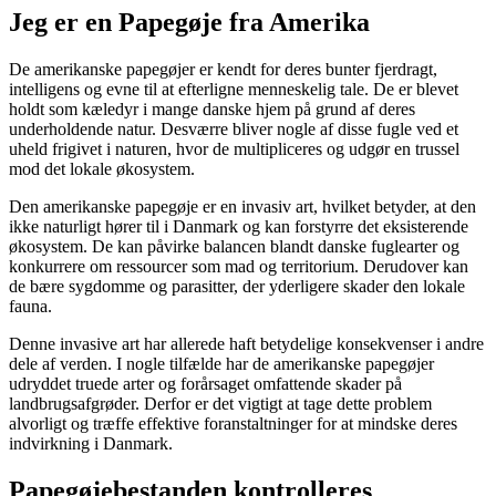
Jeg er en Papegøje fra Amerika
De amerikanske papegøjer er kendt for deres bunter fjerdragt,
intelligens og evne til at efterligne menneskelig tale. De er blevet
holdt som kæledyr i mange danske hjem på grund af deres
underholdende natur. Desværre bliver nogle af disse fugle ved et
uheld frigivet i naturen, hvor de multipliceres og udgør en trussel
mod det lokale økosystem.
Den amerikanske papegøje er en invasiv art, hvilket betyder, at den
ikke naturligt hører til i Danmark og kan forstyrre det eksisterende
økosystem. De kan påvirke balancen blandt danske fuglearter og
konkurrere om ressourcer som mad og territorium. Derudover kan
de bære sygdomme og parasitter, der yderligere skader den lokale
fauna.
Denne invasive art har allerede haft betydelige konsekvenser i andre
dele af verden. I nogle tilfælde har de amerikanske papegøjer
udryddet truede arter og forårsaget omfattende skader på
landbrugsafgrøder. Derfor er det vigtigt at tage dette problem
alvorligt og træffe effektive foranstaltninger for at mindske deres
indvirkning i Danmark.
Papegøjebestanden kontrolleres