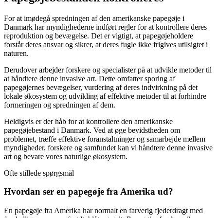
For at imødegå spredningen af den amerikanske papegøje i
Danmark har myndighederne indført regler for at kontrollere deres
reproduktion og bevægelse. Det er vigtigt, at papegøjeholdere
forstår deres ansvar og sikrer, at deres fugle ikke frigives utilsigtet i
naturen.
Derudover arbejder forskere og specialister på at udvikle metoder til
at håndtere denne invasive art. Dette omfatter sporing af
papegøjernes bevægelser, vurdering af deres indvirkning på det
lokale økosystem og udvikling af effektive metoder til at forhindre
formeringen og spredningen af dem.
Heldigvis er der håb for at kontrollere den amerikanske
papegøjebestand i Danmark. Ved at øge bevidstheden om
problemet, træffe effektive foranstaltninger og samarbejde mellem
myndigheder, forskere og samfundet kan vi håndtere denne invasive
art og bevare vores naturlige økosystem.
Ofte stillede spørgsmål
Hvordan ser en papegøje fra Amerika ud?
En papegøje fra Amerika har normalt en farverig fjederdragt med