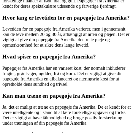
forskellige nuancer af rødt, blåt og gult. Papegøjer fra Amerika er
kendt for deres spektakulære udseende og farverige fjerdragt.
Hvor lang er levetiden for en papegøje fra Amerika?
Levetiden for en papegøje fra Amerika varierer, men i gennemsnit
kan de leve mellem 20 og 30 år, afhængigt af arten og plejen. Det er
vigtigt at give din papegøje fra Amerika den rette pleje og
opmærksomhed for at sikre dens lange levetid.
Hvad spiser en papegøje fra Amerika?
Papegøjer fra Amerika har en varieret kost, der normalt inkluderer
frugter, grøntsager, nødder, frø og korn. Det er vigtigt at give din
papegøje fra Amerika en afbalanceret og næringsrig kost for at
opretholde dens sundhed og trivsel.
Kan man træne en papegøje fra Amerika?
Ja, det er muligt at træne en papegøje fra Amerika. De er kendt for at
være intelligente og i stand til at lære forskellige opgaver og tricks.
Det er vigtigt at have tålmodighed og bruge positiv forstærkning
under træningen af din papegøje fra Amerika.