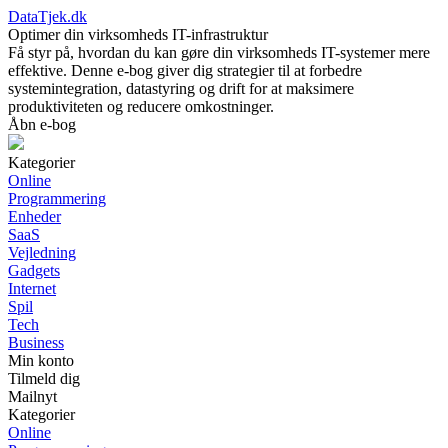
DataTjek.dk
Optimer din virksomheds IT-infrastruktur
Få styr på, hvordan du kan gøre din virksomheds IT-systemer mere
effektive. Denne e-bog giver dig strategier til at forbedre
systemintegration, datastyring og drift for at maksimere
produktiviteten og reducere omkostninger.
Åbn e-bog
Kategorier
Online
Programmering
Enheder
SaaS
Vejledning
Gadgets
Internet
Spil
Tech
Business
Min konto
Tilmeld dig
Mailnyt
Kategorier
Online