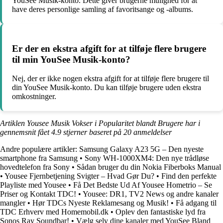
YouSee Musik-konto. Dette giver brugerne mulighed for at
have deres personlige samling af favoritsange og -albums.
Er der en ekstra afgift for at tilføje flere brugere
til min YouSee Musik-konto?
Nej, der er ikke nogen ekstra afgift for at tilføje flere brugere til
din YouSee Musik-konto. Du kan tilføje brugere uden ekstra
omkostninger.
Artiklen Yousee Musik Vokser i Popularitet blandt Brugere har i
gennemsnit fået
4.9
stjerner baseret på
20
anmeldelser
Andre populære artikler:
Samsung Galaxy A23 5G – Den nyeste
smartphone fra Samsung
•
Sony WH-1000XM4: Den nye trådløse
hovedtelefon fra Sony
•
Sådan bruger du din Nokia Fiberboks Manual
•
Yousee Fjernbetjening Svigter – Hvad Gør Du?
•
Find den perfekte
Playliste med Yousee
•
Få Det Bedste Ud Af Yousee Hometrio – Se
Priser og Kontakt TDC!
•
Yousee: DR1, TV2 News og andre kanaler
mangler
•
Hør TDCs Nyeste Reklamesang og Musik!
•
Få adgang til
TDC Erhverv med Homemobil.dk
•
Oplev den fantastiske lyd fra
Sonos Ray Soundbar!
•
Vælg selv dine kanaler med YouSee Bland