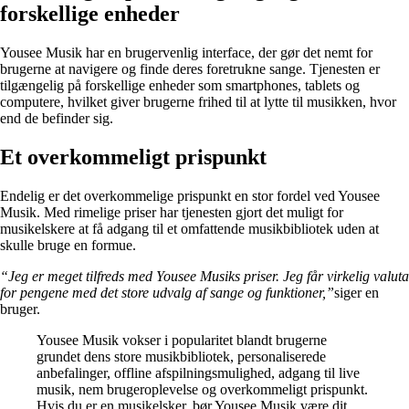
forskellige enheder
Yousee Musik har en brugervenlig interface, der gør det nemt for
brugerne at navigere og finde deres foretrukne sange. Tjenesten er
tilgængelig på forskellige enheder som smartphones, tablets og
computere, hvilket giver brugerne frihed til at lytte til musikken, hvor
end de befinder sig.
Et overkommeligt prispunkt
Endelig er det overkommelige prispunkt en stor fordel ved Yousee
Musik. Med rimelige priser har tjenesten gjort det muligt for
musikelskere at få adgang til et omfattende musikbibliotek uden at
skulle bruge en formue.
“Jeg er meget tilfreds med Yousee Musiks priser. Jeg får virkelig valuta
for pengene med det store udvalg af sange og funktioner,”
siger en
bruger.
Yousee Musik vokser i popularitet blandt brugerne
grundet dens store musikbibliotek, personaliserede
anbefalinger, offline afspilningsmulighed, adgang til live
musik, nem brugeroplevelse og overkommeligt prispunkt.
Hvis du er en musikelsker, bør Yousee Musik være dit