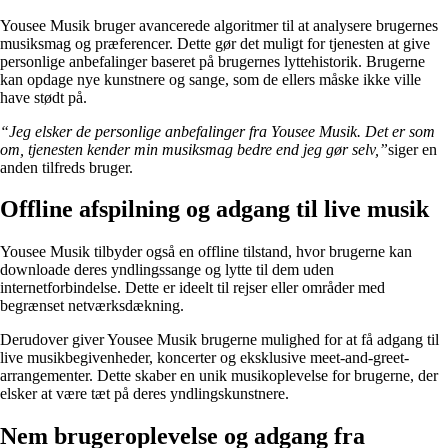
Yousee Musik bruger avancerede algoritmer til at analysere brugernes
musiksmag og præferencer. Dette gør det muligt for tjenesten at give
personlige anbefalinger baseret på brugernes lyttehistorik. Brugerne
kan opdage nye kunstnere og sange, som de ellers måske ikke ville
have stødt på.
“Jeg elsker de personlige anbefalinger fra Yousee Musik. Det er som
om, tjenesten kender min musiksmag bedre end jeg gør selv,”
siger en
anden tilfreds bruger.
Offline afspilning og adgang til live musik
Yousee Musik tilbyder også en offline tilstand, hvor brugerne kan
downloade deres yndlingssange og lytte til dem uden
internetforbindelse. Dette er ideelt til rejser eller områder med
begrænset netværksdækning.
Derudover giver Yousee Musik brugerne mulighed for at få adgang til
live musikbegivenheder, koncerter og eksklusive meet-and-greet-
arrangementer. Dette skaber en unik musikoplevelse for brugerne, der
elsker at være tæt på deres yndlingskunstnere.
Nem brugeroplevelse og adgang fra