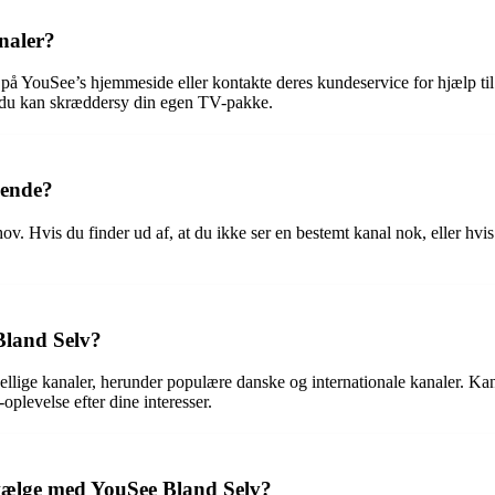
naler?
å YouSee’s hjemmeside eller kontakte deres kundeservice for hjælp til
så du kan skræddersy din egen TV-pakke.
bende?
 Hvis du finder ud af, at du ikke ser en bestemt kanal nok, eller hvis d
Bland Selv?
ge kanaler, herunder populære danske og internationale kanaler. Kanal
plevelse efter dine interesser.
 vælge med YouSee Bland Selv?