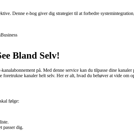
ive. Denne e-bog giver dig strategier til at forbedre systemintegration,
h
Business
ee Bland Selv!
 tv-kanalabonnement på. Med denne service kan du tilpasse dine kanaler 
 foretrukne kanaler helt selv. Her er alt, hvad du behøver at vide om o
skal følge:
iste.
t passer dig.