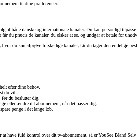
bonnement til dine præferencer.
 af både danske og internationale kanaler. Du kan personligt tilpasse 
år du præcis de kanaler, du elsker at se, og undgår at betale for unød
, hvor du kan afprøve forskellige kanaler, før du tager den endelige beslu
elt efter dine behov.
t du vil.
 før du beslutter dig.
ige eller ændre dit abonnement, når det passer dig.
 spare penge i det lange løb.
nsker at have fuld kontrol over dit tv-abonnement, så er YouSee Bland Se