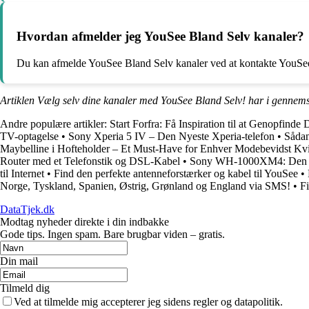
Hvordan afmelder jeg YouSee Bland Selv kanaler?
Du kan afmelde YouSee Bland Selv kanaler ved at kontakte YouSee
Artiklen Vælg selv dine kanaler med YouSee Bland Selv! har i gennems
Andre populære artikler:
Start Forfra: Få Inspiration til at Genopfinde 
TV-optagelse
•
Sony Xperia 5 IV – Den Nyeste Xperia-telefon
•
Sådan
Maybelline i Hofteholder – Et Must-Have for Enhver Modebevidst Kv
Router med et Telefonstik og DSL-Kabel
•
Sony WH-1000XM4: Den nye
til Internet
•
Find den perfekte antenneforstærker og kabel til YouSee
•
Norge, Tyskland, Spanien, Østrig, Grønland og England via SMS!
•
F
DataTjek.dk
Modtag nyheder direkte i din indbakke
Gode tips. Ingen spam. Bare brugbar viden – gratis.
Din mail
Tilmeld dig
Ved at tilmelde mig accepterer jeg sidens regler og datapolitik.