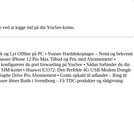
 ved at logge ind på din YouSee-konto.
 og Lyt Offline på PC
•
Yousee Harddiskoptager – Nemt og bekvemt
oussee iPhone 12 Pro Max Tilbud og Pris med Abonnement!
•
 konfigurerer du port forwarding på YouSee
•
Sådan forbinder du din
 SIM-kortet
•
Huawei E3372: Den Perfekte 4G USB Modem Dongle
t Saphe Drive Pro Abonnement
•
Gratis opkald til udlandet – Ring til
see åbner Butik i Svendborg – Få TDC-produkter og rådgivning