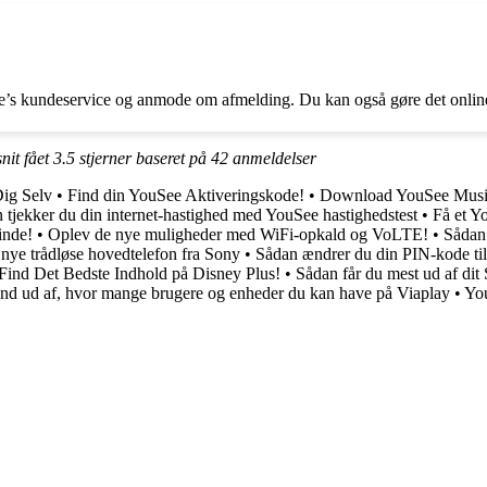
’s kundeservice og anmode om afmelding. Du kan også gøre det online
nit fået
3.5
stjerner baseret på
42
anmeldelser
Dig Selv
•
Find din YouSee Aktiveringskode!
•
Download YouSee Musik
 tjekker du din internet-hastighed med YouSee hastighedstest
•
Få et Y
inde!
•
Oplev de nye muligheder med WiFi-opkald og VoLTE!
•
Sådan
 trådløse hovedtelefon fra Sony
•
Sådan ændrer du din PIN-kode til
Find Det Bedste Indhold på Disney Plus!
•
Sådan får du mest ud af di
ind ud af, hvor mange brugere og enheder du kan have på Viaplay
•
You