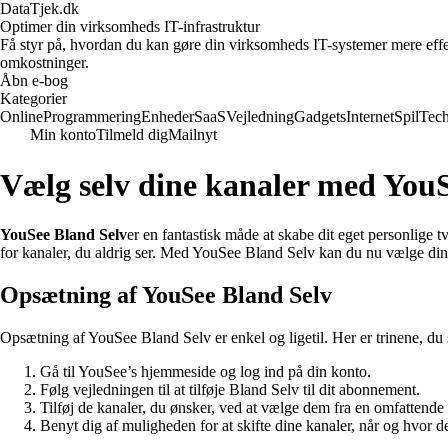
DataTjek.dk
Optimer din virksomheds IT-infrastruktur
Få styr på, hvordan du kan gøre din virksomheds IT-systemer mere effekt
omkostninger.
Åbn e-bog
Kategorier
Online
Programmering
Enheder
SaaS
Vejledning
Gadgets
Internet
Spil
Tec
Min konto
Tilmeld dig
Mailnyt
Vælg selv dine kanaler med YouS
YouSee Bland Selv
er en fantastisk måde at skabe dit eget personlige
for kanaler, du aldrig ser. Med YouSee Bland Selv kan du nu vælge dine
Opsætning af YouSee Bland Selv
Opsætning af YouSee Bland Selv er enkel og ligetil. Her er trinene, du 
Gå til YouSee’s hjemmeside og log ind på din konto.
Følg vejledningen til at tilføje Bland Selv til dit abonnement.
Tilføj de kanaler, du ønsker, ved at vælge dem fra en omfattende l
Benyt dig af muligheden for at skifte dine kanaler, når og hvor de