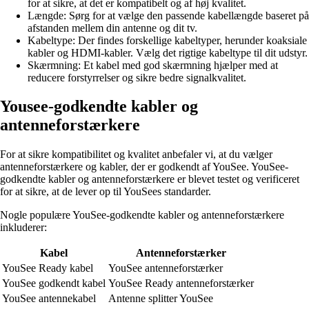
for at sikre, at det er kompatibelt og af høj kvalitet.
Længde: Sørg for at vælge den passende kabellængde baseret på
afstanden mellem din antenne og dit tv.
Kabeltype: Der findes forskellige kabeltyper, herunder koaksiale
kabler og HDMI-kabler. Vælg det rigtige kabeltype til dit udstyr.
Skærmning: Et kabel med god skærmning hjælper med at
reducere forstyrrelser og sikre bedre signalkvalitet.
Yousee-godkendte kabler og
antenneforstærkere
For at sikre kompatibilitet og kvalitet anbefaler vi, at du vælger
antenneforstærkere og kabler, der er godkendt af YouSee. YouSee-
godkendte kabler og antenneforstærkere er blevet testet og verificeret
for at sikre, at de lever op til YouSees standarder.
Nogle populære YouSee-godkendte kabler og antenneforstærkere
inkluderer:
Kabel
Antenneforstærker
YouSee Ready kabel
YouSee antenneforstærker
YouSee godkendt kabel
YouSee Ready antenneforstærker
YouSee antennekabel
Antenne splitter YouSee