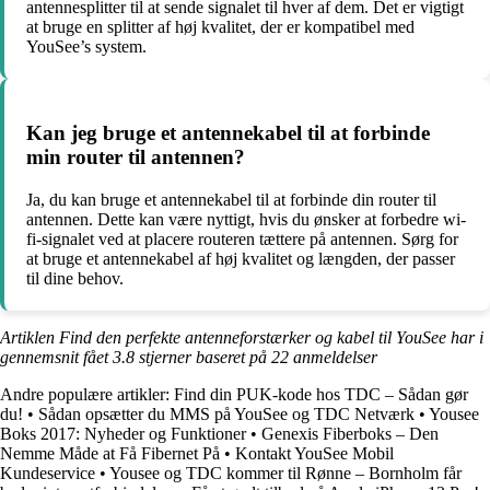
antennesplitter til at sende signalet til hver af dem. Det er vigtigt
at bruge en splitter af høj kvalitet, der er kompatibel med
YouSee’s system.
Kan jeg bruge et antennekabel til at forbinde
min router til antennen?
Ja, du kan bruge et antennekabel til at forbinde din router til
antennen. Dette kan være nyttigt, hvis du ønsker at forbedre wi-
fi-signalet ved at placere routeren tættere på antennen. Sørg for
at bruge et antennekabel af høj kvalitet og længden, der passer
til dine behov.
Artiklen Find den perfekte antenneforstærker og kabel til YouSee har i
gennemsnit fået
3.8
stjerner baseret på
22
anmeldelser
Andre populære artikler:
Find din PUK-kode hos TDC – Sådan gør
du!
•
Sådan opsætter du MMS på YouSee og TDC Netværk
•
Yousee
Boks 2017: Nyheder og Funktioner
•
Genexis Fiberboks – Den
Nemme Måde at Få Fibernet På
•
Kontakt YouSee Mobil
Kundeservice
•
Yousee og TDC kommer til Rønne – Bornholm får