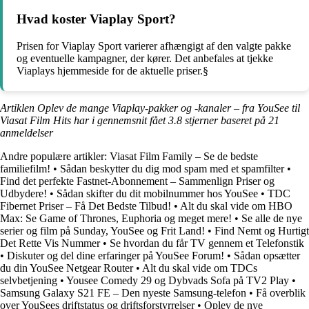
Hvad koster Viaplay Sport?
Prisen for Viaplay Sport varierer afhængigt af den valgte pakke
og eventuelle kampagner, der kører. Det anbefales at tjekke
Viaplays hjemmeside for de aktuelle priser.§
Artiklen Oplev de mange Viaplay-pakker og -kanaler – fra YouSee til
Viasat Film Hits har i gennemsnit fået
3.8
stjerner baseret på
21
anmeldelser
Andre populære artikler:
Viasat Film Family – Se de bedste
familiefilm!
•
Sådan beskytter du dig mod spam med et spamfilter
•
Find det perfekte Fastnet-Abonnement – Sammenlign Priser og
Udbydere!
•
Sådan skifter du dit mobilnummer hos YouSee
•
TDC
Fibernet Priser – Få Det Bedste Tilbud!
•
Alt du skal vide om HBO
Max: Se Game of Thrones, Euphoria og meget mere!
•
Se alle de nye
serier og film på Sunday, YouSee og Frit Land!
•
Find Nemt og Hurtigt
Det Rette Vis Nummer
•
Se hvordan du får TV gennem et Telefonstik
•
Diskuter og del dine erfaringer på YouSee Forum!
•
Sådan opsætter
du din YouSee Netgear Router
•
Alt du skal vide om TDCs
selvbetjening
•
Yousee Comedy 29 og Dybvads Sofa på TV2 Play
•
Samsung Galaxy S21 FE – Den nyeste Samsung-telefon
•
Få overblik
over YouSees driftstatus og driftsforstyrrelser
•
Oplev de nye