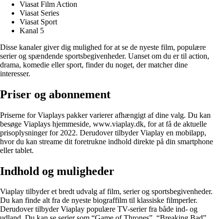
Viasat Film Action
Viasat Series
Viasat Sport
Kanal 5
Disse kanaler giver dig mulighed for at se de nyeste film, populære
serier og spændende sportsbegivenheder. Uanset om du er til action,
drama, komedie eller sport, finder du noget, der matcher dine
interesser.
Priser og abonnement
Priserne for Viaplays pakker varierer afhængigt af dine valg. Du kan
besøge Viaplays hjemmeside, www.viaplay.dk, for at få de aktuelle
prisoplysninger for 2022. Derudover tilbyder Viaplay en mobilapp,
hvor du kan streame dit foretrukne indhold direkte på din smartphone
eller tablet.
Indhold og muligheder
Viaplay tilbyder et bredt udvalg af film, serier og sportsbegivenheder.
Du kan finde alt fra de nyeste biograffilm til klassiske filmperler.
Derudover tilbyder Viaplay populære TV-serier fra både ind- og
udland. Du kan se serier som “Game of Thrones”, “Breaking Bad”,