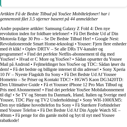
Artiklen Få de Bedste Tilbud på YouSee Mobiltelefoner! har i
gennemsnit fået
3.5
stjerner baseret på
44
anmeldelser
Andre populære artikler:
Samsung Galaxy Z Fold 4: Den nye
revolution inden for foldbare telefoner!
•
Få Det Bedste Ud af Din
Motorola Edge 30 Pro – Se De Bedste Tilbud Her!
•
Google Nest:
Revolutionerende Smart Home-teknologi
•
Yousee: Fjern flere enheder
med ét klik!
•
Oplev DRTV – Se alle DRs TV-kanaler og
programmer!
•
Find det perfekte Netflix-abonnement til dig med
YouSee!
•
Hvad er C More og YouSee?
•
Sådan opsætter du Yousee
Mail på Android
•
Fejlmeldinger hos YouSee og TDC: Sådan løser du
dem!
•
Få det bedste og billigste internet til din adresse!
•
Sony Xperia
10 IV – Nyeste Flagskib fra Sony
•
Få Det Bedste Ud Af Yousee
Hometrio – Se Priser og Kontakt TDC!
•
HGW5 Kaon DG3420TD:
Den Ultimative Guide
•
Få et Youssee iPhone 12 Pro Max Tilbud og
Pris med Abonnement!
•
Find det perfekte YouSee Mobilabonnement
til dig!
•
Se TV og Stream fra Danmark, Irland, Italien og Sverige med
Yousee, TDC Play og TV2 Underholdning!
•
Sony WH-1000XM5:
Den nye trådløse hovedtelefon fra Sony
•
Få Stærkere Forbindelser
med Yousee Telefon
•
Få Det Bedste Ud Af Din Apple Watch SE –
40mm
•
Få penge for din gamle mobil og byt til nyt med Yousee
rabatkode!