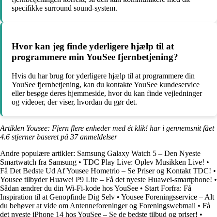
specifikke surround sound-system.
Hvor kan jeg finde yderligere hjælp til at
programmere min YouSee fjernbetjening?
Hvis du har brug for yderligere hjælp til at programmere din
YouSee fjernbetjening, kan du kontakte YouSee kundeservice
eller besøge deres hjemmeside, hvor du kan finde vejledninger
og videoer, der viser, hvordan du gør det.
Artiklen Yousee: Fjern flere enheder med ét klik! har i gennemsnit fået
4.6
stjerner baseret på
37
anmeldelser
Andre populære artikler:
Samsung Galaxy Watch 5 – Den Nyeste
Smartwatch fra Samsung
•
TDC Play Live: Oplev Musikken Live!
•
Få Det Bedste Ud Af Yousee Hometrio – Se Priser og Kontakt TDC!
•
Yousee tilbyder Huawei P9 Lite – Få det nyeste Huawei-smartphone!
•
Sådan ændrer du din Wi-Fi-kode hos YouSee
•
Start Forfra: Få
Inspiration til at Genopfinde Dig Selv
•
Yousee Foreningsservice – Alt
du behøver at vide om Antenneforeninger og Foreningswebmail
•
Få
det nyeste iPhone 14 hos YouSee – Se de bedste tilbud og priser!
•