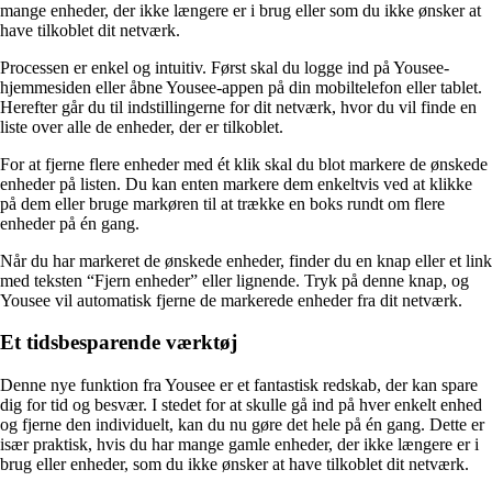
mange enheder, der ikke længere er i brug eller som du ikke ønsker at
have tilkoblet dit netværk.
Processen er enkel og intuitiv. Først skal du logge ind på Yousee-
hjemmesiden eller åbne Yousee-appen på din mobiltelefon eller tablet.
Herefter går du til indstillingerne for dit netværk, hvor du vil finde en
liste over alle de enheder, der er tilkoblet.
For at fjerne flere enheder med ét klik skal du blot markere de ønskede
enheder på listen. Du kan enten markere dem enkeltvis ved at klikke
på dem eller bruge markøren til at trække en boks rundt om flere
enheder på én gang.
Når du har markeret de ønskede enheder, finder du en knap eller et link
med teksten “Fjern enheder” eller lignende. Tryk på denne knap, og
Yousee vil automatisk fjerne de markerede enheder fra dit netværk.
Et tidsbesparende værktøj
Denne nye funktion fra Yousee er et fantastisk redskab, der kan spare
dig for tid og besvær. I stedet for at skulle gå ind på hver enkelt enhed
og fjerne den individuelt, kan du nu gøre det hele på én gang. Dette er
især praktisk, hvis du har mange gamle enheder, der ikke længere er i
brug eller enheder, som du ikke ønsker at have tilkoblet dit netværk.