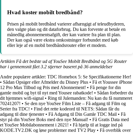
Hvad koster mobilt bredbånd?
Prisen på mobilt bredbånd varierer afhængigt af teleudbyderen,
den valgte plan og dit dataforbrug. Du kan forvente at betale en
månedlig abonnementsafgift, der kan variere fra plan til plan.
Der kan også være ekstra omkostninger forbundet med køb
eller leje af en mobil bredbåndsrouter eller et modem.
Artiklen Få det bedste ud af YouSee Mobilt Bredbånd og 5G Router
har i gennemsnit fået
3.2
stjerner baseret på
36
anmeldelser
Andre populære artikler:
TDC Homebox 5: Se Specifikationerne Her!
•
Sådan Opsiger eller Afmelder du Disney Plus
•
Få et Youssee iPhone
12 Pro Max Tilbud og Pris med Abonnement!
•
Få penge for din
gamle mobil og byt til nyt med Yousee rabatkode!
•
Sådan forbedrer du
dit hjemmes wifi-signal
•
Ring til Julemanden: Nu kan du få nummeret
70241207!
•
Se den nye YouSee Film Liste – Få adgang til Film og
Serier fra TDC!
•
Find det rette kodeord til NETS: Sådan får du
adgang til dine tjenester
•
Få Adgang til Din Gamle TDC Mail
•
Få
styr på din YouSee Boks med den nye Manual!
•
Få Gratis Data med
et YouSee Mobilabonnement i 2021!
•
Få hjælp til at logge ind på
KODE.TV2.DK og løse problemer med TV2 Play
•
Få overblik over