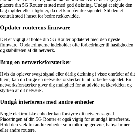
placere din 5G Router et sted med god dækning. Undgå at skjule den
bag møbler eller i hjørner, da det kan påvirke signalet. Stil den et
centralt sted i huset for bedre rækkevidde.
Opdater routerens firmware
Det er vigtigt at holde din 5G Router opdateret med den nyeste
firmware. Opdateringerne indeholder ofte forbedringer til hastigheden
og stabiliteten af ​​dit netværk.
Brug en netværksforstærker
Hvis du oplever svagt signal eller dårlig dækning i visse områder af dit
hjem, kan du bruge en netværksforstærker til at forbedre signalet. En
netværksforstærker giver dig mulighed for at udvide rækkevidden og
styrken af dit netværk.
Undgå interferens med andre enheder
Nogle elektroniske enheder kan forstyrre dit netværkssignal.
Placeringen af ​​din 5G Router er også vigtig for at undgå interferens.
Hold den væk fra andre enheder som mikrobølgeovne, babyalarmer
eller andre routere.