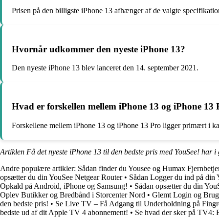
Prisen på den billigste iPhone 13 afhænger af de valgte specifikati
Hvornår udkommer den nyeste iPhone 13?
Den nyeste iPhone 13 blev lanceret den 14. september 2021.
Hvad er forskellen mellem iPhone 13 og iPhone 13 
Forskellene mellem iPhone 13 og iPhone 13 Pro ligger primært i 
Artiklen Få det nyeste iPhone 13 til den bedste pris med YouSee! har i
Andre populære artikler:
Sådan finder du Yousee og Humax Fjernbetj
opsætter du din YouSee Netgear Router
•
Sådan Logger du ind på di
Opkald på Android, iPhone og Samsung!
•
Sådan opsætter du din You
Oplev Butikker og Bredbånd i Storcenter Nord
•
Glemt Login og Brug
den bedste pris!
•
Se Live TV – Få Adgang til Underholdning på Fingr
bedste ud af dit Apple TV 4 abonnement!
•
Se hvad der sker på TV4: Få