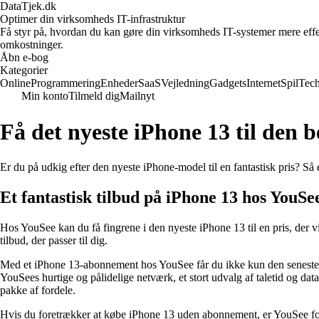
DataTjek.dk
Optimer din virksomheds IT-infrastruktur
Få styr på, hvordan du kan gøre din virksomheds IT-systemer mere effekt
omkostninger.
Åbn e-bog
Kategorier
Online
Programmering
Enheder
SaaS
Vejledning
Gadgets
Internet
Spil
Tec
Min konto
Tilmeld dig
Mailnyt
Få det nyeste iPhone 13 til den 
Er du på udkig efter den nyeste iPhone-model til en fantastisk pris? Så
Et fantastisk tilbud på iPhone 13 hos YouSe
Hos YouSee kan du få fingrene i den nyeste iPhone 13 til en pris, der
tilbud, der passer til dig.
Med et iPhone 13-abonnement hos YouSee får du ikke kun den seneste i
YouSees hurtige og pålidelige netværk, et stort udvalg af taletid og d
pakke af fordele.
Hvis du foretrækker at købe iPhone 13 uden abonnement, er YouSee forts