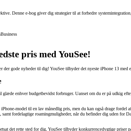
ive. Denne e-bog giver dig strategier til at forbedre systemintegration,
h
Business
bedste pris med YouSee!
 er der gode nyheder til dig! YouSee tilbyder det nyeste iPhone 13 med e
e
 vil glæde enhver budgetbevidst forbruger. Uanset om du er på udkig e
Phone-model til en lav månedlig pris, men du kan også drage fordel af
ata, samt fordelagtige roamingmuligheder, når du befinder dig uden for 
at det rette sted for dig. YouSee tilbyder konkurrencedygtige priser p