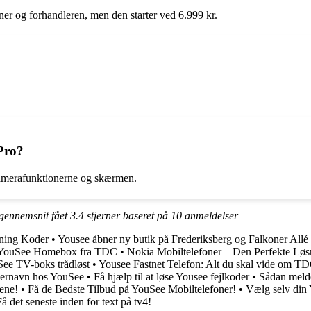
oner og forhandleren, men den starter ved 6.999 kr.
Pro?
kamerafunktionerne og skærmen.
 gennemsnit fået
3.4
stjerner baseret på
10
anmeldelser
ening Koder
•
Yousee åbner ny butik på Frederiksberg og Falkoner Allé
n YouSee Homebox fra TDC
•
Nokia Mobiltelefoner – Den Perfekte Løsn
See TV-boks trådløst
•
Yousee Fastnet Telefon: Alt du skal vide om T
ernavn hos YouSee
•
Få hjælp til at løse Yousee fejlkoder
•
Sådan melde
ene!
•
Få de Bedste Tilbud på YouSee Mobiltelefoner!
•
Vælg selv din
 det seneste inden for text på tv4!