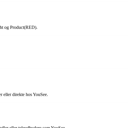
ight og Product(RED).
r eller direkte hos YouSee.
andler eller teleudbydere som YouSee.