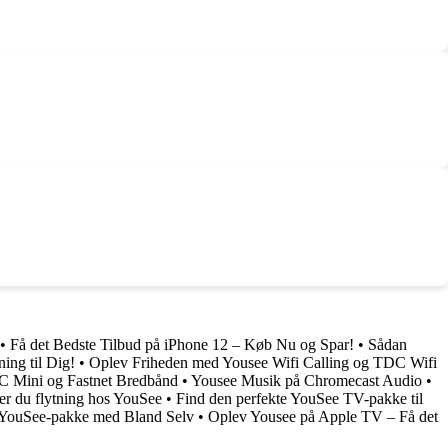
•
Få det Bedste Tilbud på iPhone 12 – Køb Nu og Spar!
•
Sådan
ing til Dig!
•
Oplev Friheden med Yousee Wifi Calling og TDC Wifi
DC Mini og Fastnet Bredbånd
•
Yousee Musik på Chromecast Audio
•
r du flytning hos YouSee
•
Find den perfekte YouSee TV-pakke til
 YouSee-pakke med Bland Selv
•
Oplev Yousee på Apple TV – Få det