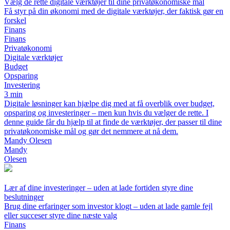
Vælg de rette digitale værktøjer til dine privatøkonomiske mål
Få styr på din økonomi med de digitale værktøjer, der faktisk gør en
forskel
Finans
Finans
Privatøkonomi
Digitale værktøjer
Budget
Opsparing
Investering
3 min
Digitale løsninger kan hjælpe dig med at få overblik over budget,
opsparing og investeringer – men kun hvis du vælger de rette. I
denne guide får du hjælp til at finde de værktøjer, der passer til dine
privatøkonomiske mål og gør det nemmere at nå dem.
Mandy Olesen
Mandy
Olesen
Lær af dine investeringer – uden at lade fortiden styre dine
beslutninger
Brug dine erfaringer som investor klogt – uden at lade gamle fejl
eller succeser styre dine næste valg
Finans