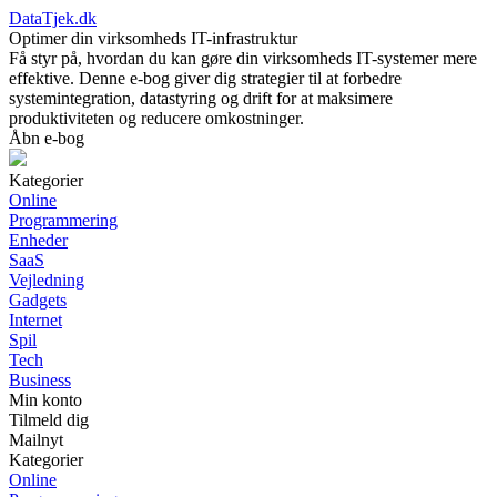
DataTjek.dk
Optimer din virksomheds IT-infrastruktur
Få styr på, hvordan du kan gøre din virksomheds IT-systemer mere
effektive. Denne e-bog giver dig strategier til at forbedre
systemintegration, datastyring og drift for at maksimere
produktiviteten og reducere omkostninger.
Åbn e-bog
Kategorier
Online
Programmering
Enheder
SaaS
Vejledning
Gadgets
Internet
Spil
Tech
Business
Min konto
Tilmeld dig
Mailnyt
Kategorier
Online