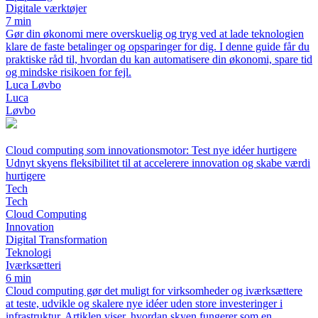
Digitale værktøjer
7 min
Gør din økonomi mere overskuelig og tryg ved at lade teknologien
klare de faste betalinger og opsparinger for dig. I denne guide får du
praktiske råd til, hvordan du kan automatisere din økonomi, spare tid
og mindske risikoen for fejl.
Luca Løvbo
Luca
Løvbo
Cloud computing som innovationsmotor: Test nye idéer hurtigere
Udnyt skyens fleksibilitet til at accelerere innovation og skabe værdi
hurtigere
Tech
Tech
Cloud Computing
Innovation
Digital Transformation
Teknologi
Iværksætteri
6 min
Cloud computing gør det muligt for virksomheder og iværksættere
at teste, udvikle og skalere nye idéer uden store investeringer i
infrastruktur. Artiklen viser, hvordan skyen fungerer som en