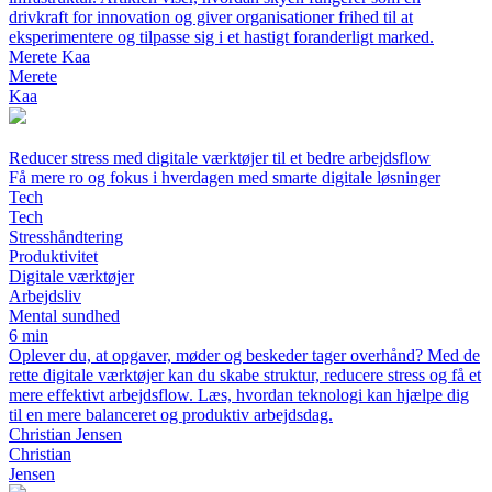
drivkraft for innovation og giver organisationer frihed til at
eksperimentere og tilpasse sig i et hastigt foranderligt marked.
Merete Kaa
Merete
Kaa
Reducer stress med digitale værktøjer til et bedre arbejdsflow
Få mere ro og fokus i hverdagen med smarte digitale løsninger
Tech
Tech
Stresshåndtering
Produktivitet
Digitale værktøjer
Arbejdsliv
Mental sundhed
6 min
Oplever du, at opgaver, møder og beskeder tager overhånd? Med de
rette digitale værktøjer kan du skabe struktur, reducere stress og få et
mere effektivt arbejdsflow. Læs, hvordan teknologi kan hjælpe dig
til en mere balanceret og produktiv arbejdsdag.
Christian Jensen
Christian
Jensen