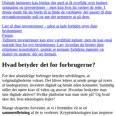
Digitale løsninger kan hjælpe dig med at få overblik over budget,
opsparing og investeringer – men kun hvis du vælger de rette. I
denne guide får du hjælp til at finde de værktøjer, der passer til dine
privatøkonomiske mål og gør det nemmere at nå dem.
Lær af dine investeringer – uden at lade fortiden styre dine
beslutninger
Finans
Tidligere investeringer kan give værdifuld indsigt, men de kan også
spænde ben for nye beslutninger. Lær, hvordan du bruger dine
erfaringer konstruktivt, undgår at gentage fortidens mønstre og
skaber en strategi, der ser fremad.
Hvad betyder det for forbrugerne?
For den almindelige forbruger betyder udviklingen, at
valgmulighederne vokser. Det bliver lettere at sende penge på tværs
af landegrænser, investere digitalt og betale uden kontanter. Samtidig
stiller det større krav til viden og ansvar: Hvordan beskytter man
sine digitale aktiver? Hvilke platforme kan man stole på? Og hvad
sker der, hvis teknologien fejler?
Mange eksperter forventer, at vi i fremtiden vil se en
sammenfletning
af de to verdener. Kryptoteknologien kan inspirere