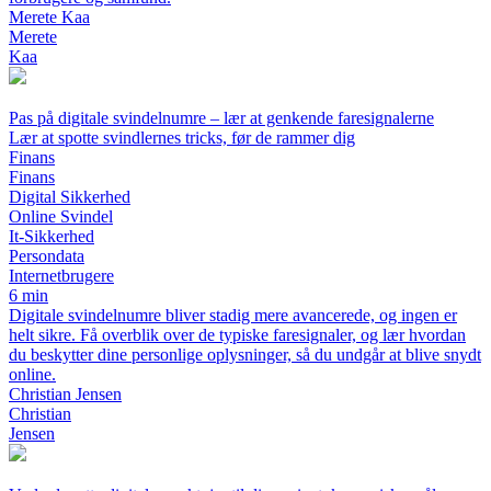
Merete Kaa
Merete
Kaa
Pas på digitale svindelnumre – lær at genkende faresignalerne
Lær at spotte svindlernes tricks, før de rammer dig
Finans
Finans
Digital Sikkerhed
Online Svindel
It-Sikkerhed
Persondata
Internetbrugere
6 min
Digitale svindelnumre bliver stadig mere avancerede, og ingen er
helt sikre. Få overblik over de typiske faresignaler, og lær hvordan
du beskytter dine personlige oplysninger, så du undgår at blive snydt
online.
Christian Jensen
Christian
Jensen