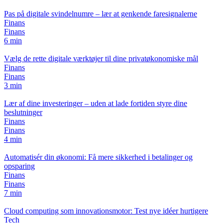
Pas på digitale svindelnumre – lær at genkende faresignalerne
Finans
Finans
6 min
Vælg de rette digitale værktøjer til dine privatøkonomiske mål
Finans
Finans
3 min
Lær af dine investeringer – uden at lade fortiden styre dine
beslutninger
Finans
Finans
4 min
Automatisér din økonomi: Få mere sikkerhed i betalinger og
opsparing
Finans
Finans
7 min
Cloud computing som innovationsmotor: Test nye idéer hurtigere
Tech