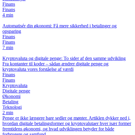
Finans
Finans
4 min
Automatisér din økonomi: Få mere sikkerhed i betalinger og
opsparing
Finans
Finans
7 min
Kryptovaluta og digitale penge: To sider af den samme udvikling
Fra kontanter til koder – sådan ændrer digitale penge og
kryptovaluta vores forståelse af værdi
Finans
Finans
Kryptovaluta
Digitale penge
Økonomi
Betaling
Teknologi
2 min
Penge er ikke længere bare sedler og mønter. Artiklen dykker ned i,
hvordan digitale betalingsformer og kryptovalutaer hver især former
fremtidens økonomi, og hvad udviklingen betyder for både
forbrugere og samfund.