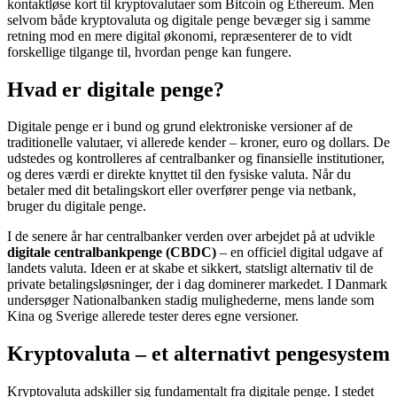
kontaktløse kort til kryptovalutaer som Bitcoin og Ethereum. Men
selvom både kryptovaluta og digitale penge bevæger sig i samme
retning mod en mere digital økonomi, repræsenterer de to vidt
forskellige tilgange til, hvordan penge kan fungere.
Hvad er digitale penge?
Digitale penge er i bund og grund elektroniske versioner af de
traditionelle valutaer, vi allerede kender – kroner, euro og dollars. De
udstedes og kontrolleres af centralbanker og finansielle institutioner,
og deres værdi er direkte knyttet til den fysiske valuta. Når du
betaler med dit betalingskort eller overfører penge via netbank,
bruger du digitale penge.
I de senere år har centralbanker verden over arbejdet på at udvikle
digitale centralbankpenge (CBDC)
– en officiel digital udgave af
landets valuta. Ideen er at skabe et sikkert, statsligt alternativ til de
private betalingsløsninger, der i dag dominerer markedet. I Danmark
undersøger Nationalbanken stadig mulighederne, mens lande som
Kina og Sverige allerede tester deres egne versioner.
Kryptovaluta – et alternativt pengesystem
Kryptovaluta adskiller sig fundamentalt fra digitale penge. I stedet