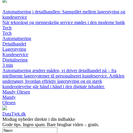
Automatisering i detailhandlen: Samspillet mellem lagerstyring og
kundeservice
Når teknologi og menneskelig service mødes i den moderne butik
Tech
Tech
Automatisering
Detailhandel
Lagerstyring
Kundeservice
Digitalisering
3 min
Automatisering ændrer måden, vi driver detailhandel på – fra
intelligente lagersystemer til personaliseret kundeservice. Artiklen
undersøger, hvordan effektiv lagerstyring og en stærk
kundeoplevelse går hånd i hånd i den digitale tidsalder.
Mandy Olesen
Mandy
Olesen
DataTjek.dk
Modtag nyheder direkte i din indbakke
Gode tips. Ingen spam. Bare brugbar viden – gratis.