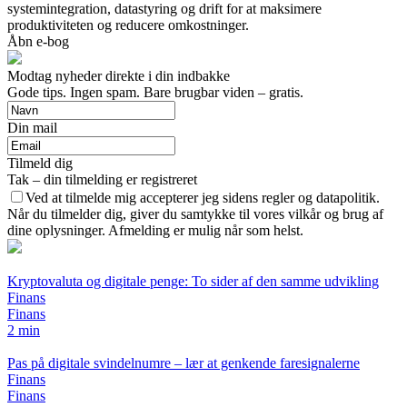
systemintegration, datastyring og drift for at maksimere
produktiviteten og reducere omkostninger.
Åbn e-bog
Modtag nyheder direkte i din indbakke
Gode tips. Ingen spam. Bare brugbar viden – gratis.
Din mail
Tilmeld dig
Tak – din tilmelding er registreret
Ved at tilmelde mig accepterer jeg sidens regler og datapolitik.
Når du tilmelder dig, giver du samtykke til vores vilkår og brug af
dine oplysninger. Afmelding er mulig når som helst.
Kryptovaluta og digitale penge: To sider af den samme udvikling
Finans
Finans
2 min
Pas på digitale svindelnumre – lær at genkende faresignalerne
Finans
Finans