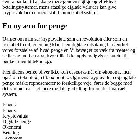
centralbanker til at skabe mere gennemsigtige og effektive
betalingssystemer, mens statslige digitale valutaer kan give
kryptovalutaer en mere stabil ramme at eksistere i.
En ny æra for penge
Uanset om man ser kryptovaluta som en revolution eller som en
risikabel trend, er én ting klar: Den digitale udvikling har ændret
vores forståelse af, hvad penge er. Vi bevæger os væk fra mønter og
sedler og ind i en æra, hvor tillid ikke nødvendigvis er bundet til
banker, men til teknologi.
Fremtidens penge bliver ikke kun et spørgsmål om økonomi, men
også om teknologi, etik og politik. Og mens kryptovaluta og digitale
penge måske repræsenterer to forskellige veje, fører de begge mod
det samme mål – et mere digitalt, globalt og forbundet finansielt
system.
Finans
Finans
Kryptovaluta
Digitale penge
Økonomi
Betaling
Teknologi