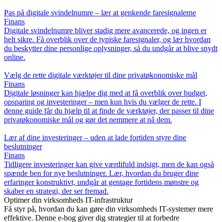
Pas på digitale svindelnumre – lær at genkende faresignalerne
Finans
Digitale svindelnumre bliver stadig mere avancerede, og ingen er
helt sikre. Få overblik over de typiske faresignaler, og lær hvordan
du beskytter dine personlige oplysninger, så du undgår at blive snydt
online.
Vælg de rette digitale værktøjer til dine privatøkonomiske mål
Finans
Digitale løsninger kan hjælpe dig med at få overblik over budget,
opsparing og investeringer – men kun hvis du vælger de rette. I
denne guide får du hjælp til at finde de værktøjer, der passer til dine
privatøkonomiske mål og gør det nemmere at nå dem.
Lær af dine investeringer – uden at lade fortiden styre dine
beslutninger
Finans
Tidligere investeringer kan give værdifuld indsigt, men de kan også
spænde ben for nye beslutninger. Lær, hvordan du bruger dine
erfaringer konstruktivt, undgår at gentage fortidens mønstre og
skaber en strategi, der ser fremad.
Optimer din virksomheds IT-infrastruktur
Få styr på, hvordan du kan gøre din virksomheds IT-systemer mere
effektive. Denne e-bog giver dig strategier til at forbedre