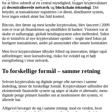
for at blive udstedt af en central myndighed, bygger kryptovalutaer
på
decentraliserede netværk
og
blockchain-teknologi
. Det
betyder, at transaktioner registreres i et åbent, distribueret system,
hvor ingen enkelt aktør har fuld kontrol.
Bitcoin, den første og mest kendte kryptovaluta, blev lanceret i 2009
som et svar på finanskrisen og mistilliden til banker. Visionen var at
skabe et uafhængigt, globalt betalingssystem uden mellemled. Siden
da er tusindvis af nye kryptovalutaer opstået – nogle med fokus på
hurtigere transaktioner, andre på anonymitet eller smarte kontrakter.
Men hvor kryptovalutaer tilbyder frihed og innovation, følger også
udfordringer: store kursudsving, risiko for svindel og et højt
energiforbrug i visse netværk.
To forskellige formål – samme retning
Selvom kryptovaluta og digitale penge ofte nævnes i samme
åndedrag, tjener de forskellige formål. Kryptovalutaer udfordrer det
eksisterende finansielle system og søger at skabe et alternativ, mens
digitale penge primært handler om at modernisere det system, vi
allerede har.
Alligevel bevæger de sig i samme retning: mod en verden, hvor