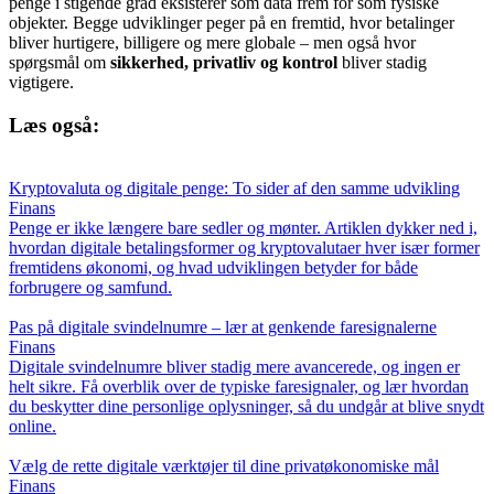
penge i stigende grad eksisterer som data frem for som fysiske
objekter. Begge udviklinger peger på en fremtid, hvor betalinger
bliver hurtigere, billigere og mere globale – men også hvor
spørgsmål om
sikkerhed, privatliv og kontrol
bliver stadig
vigtigere.
Læs også:
Kryptovaluta og digitale penge: To sider af den samme udvikling
Finans
Penge er ikke længere bare sedler og mønter. Artiklen dykker ned i,
hvordan digitale betalingsformer og kryptovalutaer hver især former
fremtidens økonomi, og hvad udviklingen betyder for både
forbrugere og samfund.
Pas på digitale svindelnumre – lær at genkende faresignalerne
Finans
Digitale svindelnumre bliver stadig mere avancerede, og ingen er
helt sikre. Få overblik over de typiske faresignaler, og lær hvordan
du beskytter dine personlige oplysninger, så du undgår at blive snydt
online.
Vælg de rette digitale værktøjer til dine privatøkonomiske mål
Finans