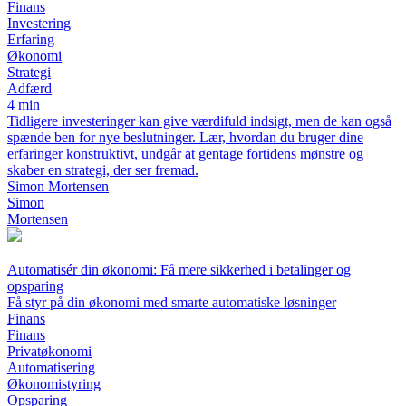
Finans
Investering
Erfaring
Økonomi
Strategi
Adfærd
4 min
Tidligere investeringer kan give værdifuld indsigt, men de kan også
spænde ben for nye beslutninger. Lær, hvordan du bruger dine
erfaringer konstruktivt, undgår at gentage fortidens mønstre og
skaber en strategi, der ser fremad.
Simon Mortensen
Simon
Mortensen
Automatisér din økonomi: Få mere sikkerhed i betalinger og
opsparing
Få styr på din økonomi med smarte automatiske løsninger
Finans
Finans
Privatøkonomi
Automatisering
Økonomistyring
Opsparing