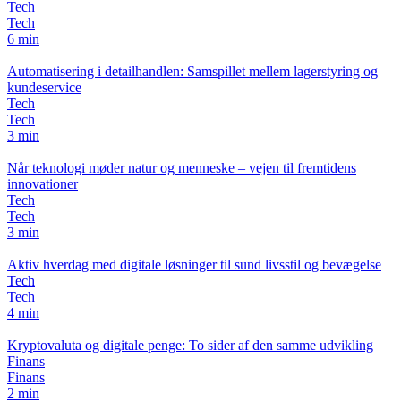
Tech
Tech
6 min
Automatisering i detailhandlen: Samspillet mellem lagerstyring og
kundeservice
Tech
Tech
3 min
Når teknologi møder natur og menneske – vejen til fremtidens
innovationer
Tech
Tech
3 min
Aktiv hverdag med digitale løsninger til sund livsstil og bevægelse
Tech
Tech
4 min
Kryptovaluta og digitale penge: To sider af den samme udvikling
Finans
Finans
2 min