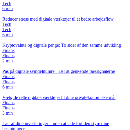
Tech
6 min
Reducer stress med digitale værktøjer til et bedre arbejdsflow
Tech
Tech
6 min
Kryptovaluta og digitale penge: To sider af den samme udvikling
Finans
Finans
2 min
Pas på digitale svindelnumre – lær at genkende faresignalerne
Finans
Finans
6 min
Vælg de rette digitale værktøjer til dine privatøkonomiske mål
Finans
Finans
3 min
Lær af dine investeringer – uden at lade fortiden styre dine
beslutninger