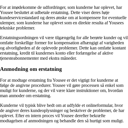
For at imødekomme de udfordringer, som kunderne har oplevet, har
Yousee besluttet at udbetale erstatning. Dette viser deres høje
kundeservicestandard og deres ønske om at kompensere for eventuelle
ulemper, som kunderne har oplevet som en direkte resulta af Yousees
tekniske problemer.
Erstatningsordningen vil være tilgængelig for alle berørte kunder og vil
omfatte forskellige former for kompensation afhængigt af varigheden
og alvorligheden af de oplevede problemer. Dette kan omfatte kontant
erstatning, kredit til kundernes konto eller forlængelse af aktive
tjenesteabonnementer med ekstra måneder.
Anmodning om erstatning
For at modtage erstatning fra Yousee er det vigtigt for kunderne at
følge de angivne procedurer. Yousee vil gøre processen så enkel som
muligt for kunderne, og der vil være klare instruktioner om, hvordan
man anmoder om erstatning.
Kunderne vil typisk blive bedt om at udfylde et onlineformular, hvor
de angiver deres kundeoplysninger og beskriver de problemer, de har
oplevet. Efter en intern proces vil Yousee derefter bekræfte
modtagelsen af anmodningen og behandle den så hurtigt som muligt.