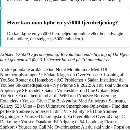
Hvor kan man købe en ys5000 fjernbetjening?
Du kan købe en ys5000 fjernbetjening online eller hos udvalgte
forhandlere, der sælger ys5000 enheden.§
Artiklen YS5000 Fjernbetjening: Revolutionerende Styring af Dit Hjem
har i gennemsnit fået
3.1
stjerner baseret på
10
anmeldelser
Andre populære artikler:
Find Nemt Mobilnumre Med 118
Nummeroplysningen!
•
Sådan Klager du Over Yousee
•
Løsning af
YouSee Router og Homebox 4AC Problemer
•
Sådan Installerer du
YouSee Sikkerhedspakken
•
Ny iPhone SE 2022: Alt du skal vide om
Apples nye SE-model
•
Sådan Viderestiller du Dine Opkald Med
YouSee
•
Få det bedste ud af dit WiFi med YouSee Boostere og
Extenders
•
Yousee Giver Dig Beskyttelse Med Antivirus
•
Samsung
Galaxy S23 Ultra – Den Ultimative Smartphone-Oplevelse
•
Find den
perfekte YouSee Kortlæser til dit TV!
•
Få Styr På Dine YouSee
Regninger!
•
Yousee Dækningskort: Få Overblikket Over 4G og 5G
Dækning
•
Yousee Datakort: Få Adgang til 54 Lande og Ekstra
Simkort
•
Yousee og Call Me Overdragelse: Alt du skal vide
•
Popsi og