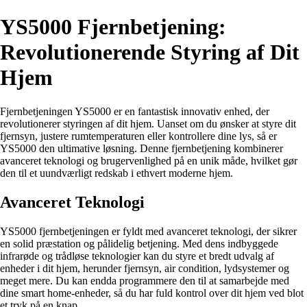
YS5000 Fjernbetjening:
Revolutionerende Styring af Dit
Hjem
Fjernbetjeningen YS5000 er en fantastisk innovativ enhed, der
revolutionerer styringen af dit hjem. Uanset om du ønsker at styre dit
fjernsyn, justere rumtemperaturen eller kontrollere dine lys, så er
YS5000 den ultimative løsning. Denne fjernbetjening kombinerer
avanceret teknologi og brugervenlighed på en unik måde, hvilket gør
den til et uundværligt redskab i ethvert moderne hjem.
Avanceret Teknologi
YS5000 fjernbetjeningen er fyldt med avanceret teknologi, der sikrer
en solid præstation og pålidelig betjening. Med dens indbyggede
infrarøde og trådløse teknologier kan du styre et bredt udvalg af
enheder i dit hjem, herunder fjernsyn, air condition, lydsystemer og
meget mere. Du kan endda programmere den til at samarbejde med
dine smart home-enheder, så du har fuld kontrol over dit hjem ved blot
et tryk på en knap.