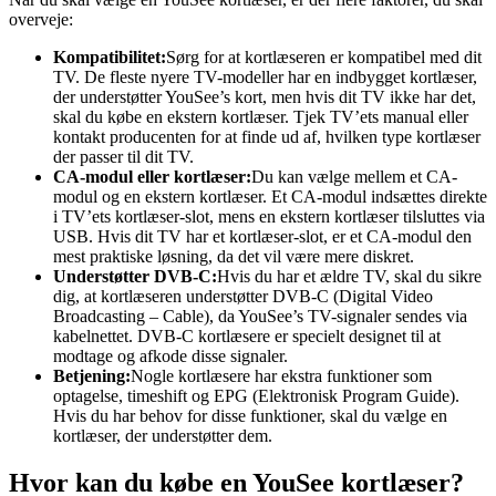
overveje:
Kompatibilitet:
Sørg for at kortlæseren er kompatibel med dit
TV. De fleste nyere TV-modeller har en indbygget kortlæser,
der understøtter YouSee’s kort, men hvis dit TV ikke har det,
skal du købe en ekstern kortlæser. Tjek TV’ets manual eller
kontakt producenten for at finde ud af, hvilken type kortlæser
der passer til dit TV.
CA-modul eller kortlæser:
Du kan vælge mellem et CA-
modul og en ekstern kortlæser. Et CA-modul indsættes direkte
i TV’ets kortlæser-slot, mens en ekstern kortlæser tilsluttes via
USB. Hvis dit TV har et kortlæser-slot, er et CA-modul den
mest praktiske løsning, da det vil være mere diskret.
Understøtter DVB-C:
Hvis du har et ældre TV, skal du sikre
dig, at kortlæseren understøtter DVB-C (Digital Video
Broadcasting – Cable), da YouSee’s TV-signaler sendes via
kabelnettet. DVB-C kortlæsere er specielt designet til at
modtage og afkode disse signaler.
Betjening:
Nogle kortlæsere har ekstra funktioner som
optagelse, timeshift og EPG (Elektronisk Program Guide).
Hvis du har behov for disse funktioner, skal du vælge en
kortlæser, der understøtter dem.
Hvor kan du købe en YouSee kortlæser?