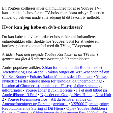
En YouSee kortlæser giver dig mulighed for at se YouSee TV-
kanaler uden behov for en TV-boks eller ekstra udstyr. Det er en
simpel og bekvem måde at få adgang til dit favorit-tv-indhold.
Hvor kan jeg købe en dvb-c kortlæser?
Du kan købe en dvb-c kortlæser hos elektronikforhandlere,
onlinebutikker eller direkte hos YouSee. Sørg for at vælge en
kortlæser, der er kompatibel med dit TV og TV-operatør.
Artiklen Find den perfekte YouSee Kortlæser til dit TV! har i
gennemsnit fået
4.5
stjerner baseret på
30
anmeldelser
Andre populære artikler:
Sådan forbinder du din Router med et
Telefonstik og DSL-Kabel
•
Sådan bruger du WPS-knappen på din
YouSee Router
•
Fulrate: Sådan håndteres det i Danmark
•
Yousee
Nyheder: Få det seneste inden for teknologi og underholdning!
•
Løsning af Chromecast-problemer – Få styr på dine streaming-
udfordringer
•
Yousee åbner Butik i Horsens
•
Få et godt tilbud på
Apple iPhone 13 Pro!
•
Nyheder om Google Nest Hub og Nest Hub
2
•
Yousee Foreningsservice – Alt du behøver at vide om
Antenneforeninger og Foreningswebmail
•
YS5000 Fjernbetjening:
Revolutionerende Styring af Dit Hjem
•
Oplev YouSee Butikken i
Ballerup Centret!
•
Sådan bruger du Sagemcom Fast 3890v3 – En