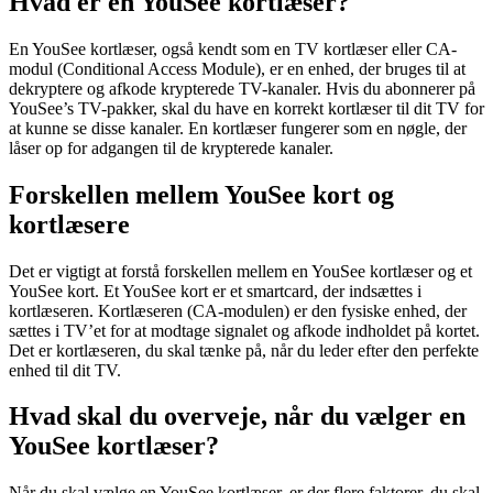
Hvad er en YouSee kortlæser?
En YouSee kortlæser, også kendt som en TV kortlæser eller CA-
modul (Conditional Access Module), er en enhed, der bruges til at
dekryptere og afkode krypterede TV-kanaler. Hvis du abonnerer på
YouSee’s TV-pakker, skal du have en korrekt kortlæser til dit TV for
at kunne se disse kanaler. En kortlæser fungerer som en nøgle, der
låser op for adgangen til de krypterede kanaler.
Forskellen mellem YouSee kort og
kortlæsere
Det er vigtigt at forstå forskellen mellem en YouSee kortlæser og et
YouSee kort. Et YouSee kort er et smartcard, der indsættes i
kortlæseren. Kortlæseren (CA-modulen) er den fysiske enhed, der
sættes i TV’et for at modtage signalet og afkode indholdet på kortet.
Det er kortlæseren, du skal tænke på, når du leder efter den perfekte
enhed til dit TV.
Hvad skal du overveje, når du vælger en
YouSee kortlæser?
Når du skal vælge en YouSee kortlæser, er der flere faktorer, du skal