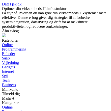
DataTjek.dk
Optimer din virksomheds IT-infrastruktur
Få styr på, hvordan du kan gøre din virksomheds IT-systemer mere
effektive. Denne e-bog giver dig strategier til at forbedre
systemintegration, datastyring og drift for at maksimere
produktiviteten og reducere omkostninger.
Åbn e-bog
Kategorier
Online
Programmering
Enheder
SaaS
Vejledning
Gadgets
Internet
Spil
Tech
Business
Min konto
Tilmeld dig
Mailnyt
Kategorier
Online