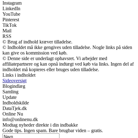
Instagram
LinkedIn
YouTube
Pinterest
TikTok
Mail
RSS
© Brug af indhold kræver tilladelse.
© Indholdet må ikke gengives uden tilladelse. Nogle links på siden
kan give os kommission ved køb.
© Denne side er underlagt ophavsret. Vi arbejder med
affiliatepartnere og kan opnå indtægt ved køb via links. Ingen del af
indholdet må kopieres eller bruges uden tilladelse.
Links i indholdet
Sideoversigt
Blogindlæg
Samling
Update
Indholdskilde
DataTjek.dk
Online Nu
info@onlinenu.dk
Modtag nyheder direkte i din indbakke
Gode tips. Ingen spam. Bare brugbar viden – gratis.