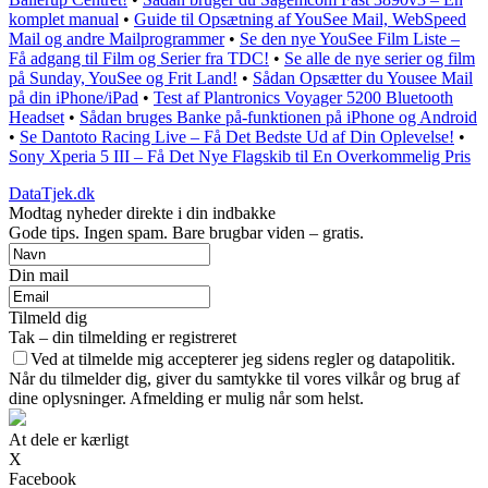
komplet manual
•
Guide til Opsætning af YouSee Mail, WebSpeed
Mail og andre Mailprogrammer
•
Se den nye YouSee Film Liste –
Få adgang til Film og Serier fra TDC!
•
Se alle de nye serier og film
på Sunday, YouSee og Frit Land!
•
Sådan Opsætter du Yousee Mail
på din iPhone/iPad
•
Test af Plantronics Voyager 5200 Bluetooth
Headset
•
Sådan bruges Banke på-funktionen på iPhone og Android
•
Se Dantoto Racing Live – Få Det Bedste Ud af Din Oplevelse!
•
Sony Xperia 5 III – Få Det Nye Flagskib til En Overkommelig Pris
DataTjek.dk
Modtag nyheder direkte i din indbakke
Gode tips. Ingen spam. Bare brugbar viden – gratis.
Din mail
Tilmeld dig
Tak – din tilmelding er registreret
Ved at tilmelde mig accepterer jeg sidens regler og datapolitik.
Når du tilmelder dig, giver du samtykke til vores vilkår og brug af
dine oplysninger. Afmelding er mulig når som helst.
At dele er kærligt
X
Facebook