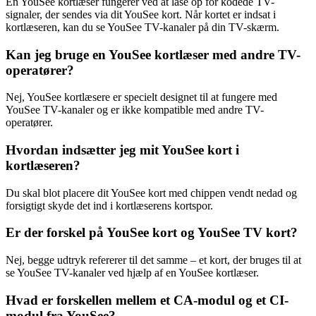
En YouSee kortlæser fungerer ved at låse op for kodede TV-
signaler, der sendes via dit YouSee kort. Når kortet er indsat i
kortlæseren, kan du se YouSee TV-kanaler på din TV-skærm.
Kan jeg bruge en YouSee kortlæser med andre TV-
operatører?
Nej, YouSee kortlæsere er specielt designet til at fungere med
YouSee TV-kanaler og er ikke kompatible med andre TV-
operatører.
Hvordan indsætter jeg mit YouSee kort i
kortlæseren?
Du skal blot placere dit YouSee kort med chippen vendt nedad og
forsigtigt skyde det ind i kortlæserens kortspor.
Er der forskel på YouSee kort og YouSee TV kort?
Nej, begge udtryk refererer til det samme – et kort, der bruges til at
se YouSee TV-kanaler ved hjælp af en YouSee kortlæser.
Hvad er forskellen mellem et CA-modul og et CI-
modul fra YouSee?