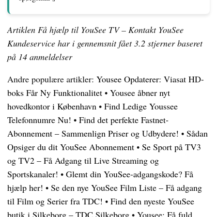
Artiklen Få hjælp til YouSee TV – Kontakt YouSee
Kundeservice har i gennemsnit fået
3.2
stjerner baseret
på
14
anmeldelser
Andre populære artikler:
Yousee Opdaterer: Viasat HD-
boks Får Ny Funktionalitet
•
Yousee åbner nyt
hovedkontor i København
•
Find Ledige Youssee
Telefonnumre Nu!
•
Find det perfekte Fastnet-
Abonnement – Sammenlign Priser og Udbydere!
•
Sådan
Opsiger du dit YouSee Abonnement
•
Se Sport på TV3
og TV2 – Få Adgang til Live Streaming og
Sportskanaler!
•
Glemt din YouSee-adgangskode? Få
hjælp her!
•
Se den nye YouSee Film Liste – Få adgang
til Film og Serier fra TDC!
•
Find den nyeste YouSee
butik i Silkeborg – TDC Silkeborg
•
Yousee: Få fuld