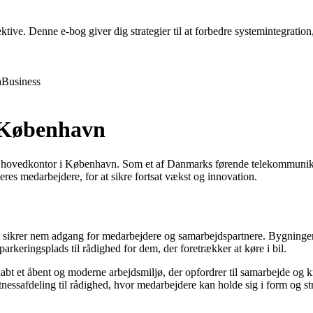
ive. Denne e-bog giver dig strategier til at forbedre systemintegration,
h
Business
i København
e hovedkontor i København. Som et af Danmarks førende telekommunikat
eres medarbejdere, for at sikre fortsat vækst og innovation.
 sikrer nem adgang for medarbejdere og samarbejdspartnere. Bygningen er
parkeringsplads til rådighed for dem, der foretrækker at køre i bil.
 skabt et åbent og moderne arbejdsmiljø, der opfordrer til samarbejde o
tnessafdeling til rådighed, hvor medarbejdere kan holde sig i form og str