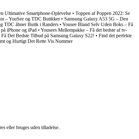
en Ultimative Smartphone-Oplevelse
•
Toppen af Poppen 2022: Se
rum – YouSee og TDC Butikker
•
Samsung Galaxy A53 5G – Den
g TDC åbner Butik i Randers
•
Yousee Bland Selv Uden Boks – Få
 på iPhone og iPad
•
Yousees Mellempakke – Få det bedste af tv-
•
Få Det Bedste Tilbud på Samsung Galaxy S22!
•
Find det perfekte
mt og Hurtigt Det Rette Vis Nummer
s eller bruges uden tilladelse.