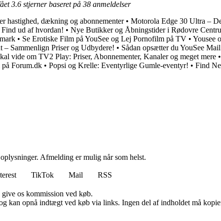
fået
3.6
stjerner baseret på
38
anmeldelser
er hastighed, dækning og abonnementer
•
Motorola Edge 30 Ultra – D
Find ud af hvordan!
•
Nye Butikker og Åbningstider i Rødovre Cent
nmark
•
Se Erotiske Film på YouSee og Lej Pornofilm på TV
•
Yousee o
nt – Sammenlign Priser og Udbydere!
•
Sådan opsætter du YouSee Mail
skal vide om TV2 Play: Priser, Abonnementer, Kanaler og meget mere
m på Forum.dk
•
Popsi og Krelle: Eventyrlige Gumle-eventyr!
•
Find Ne
e oplysninger. Afmelding er mulig når som helst.
terest
TikTok
Mail
RSS
n give os kommission ved køb.
og kan opnå indtægt ved køb via links. Ingen del af indholdet må kopiere