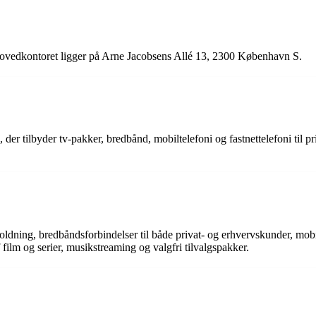
vedkontoret ligger på Arne Jacobsens Allé 13, 2300 København S.
r tilbyder tv-pakker, bredbånd, mobiltelefoni og fastnettelefoni til 
oldning, bredbåndsforbindelser til både privat- og erhvervskunder, mobi
f film og serier, musikstreaming og valgfri tilvalgspakker.