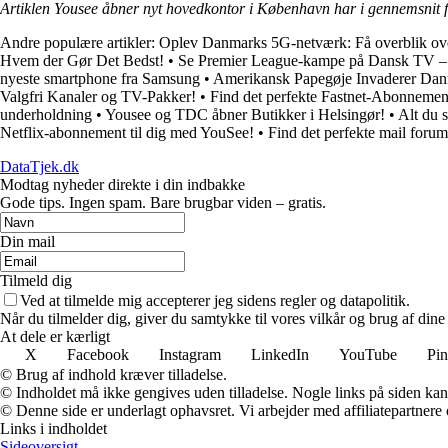
Artiklen Yousee åbner nyt hovedkontor i København har i gennemsnit 
Andre populære artikler:
Oplev Danmarks 5G-netværk: Få overblik ov
Hvem der Gør Det Bedst!
•
Se Premier League-kampe på Dansk TV – 
nyeste smartphone fra Samsung
•
Amerikansk Papegøje Invaderer Da
Valgfri Kanaler og TV-Pakker!
•
Find det perfekte Fastnet-Abonneme
underholdning
•
Yousee og TDC åbner Butikker i Helsingør!
•
Alt du 
Netflix-abonnement til dig med YouSee!
•
Find det perfekte mail foru
DataTjek.dk
Modtag nyheder direkte i din indbakke
Gode tips. Ingen spam. Bare brugbar viden – gratis.
Din mail
Tilmeld dig
Ved at tilmelde mig accepterer jeg sidens regler og datapolitik.
Når du tilmelder dig, giver du samtykke til vores vilkår og brug af din
At dele er kærligt
X
Facebook
Instagram
LinkedIn
YouTube
Pin
© Brug af indhold kræver tilladelse.
© Indholdet må ikke gengives uden tilladelse. Nogle links på siden ka
© Denne side er underlagt ophavsret. Vi arbejder med affiliatepartnere 
Links i indholdet
Sideoversigt