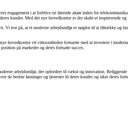
deres engagement i at forblive en førende aktør inden for telekommuni
il deres kunder. Med det nye hovedkontor er der skabt et inspirerende og 
 Vi tror på, at et moderne arbejdsmiljø er nøglen til at tiltrække og fa
 nye hovedkontor vil virksomheden fortsætte med at investere i moderne
 position på markedet og deres fortsatte succes.
rne arbejdsmiljø, der opfordrer til vækst og innovation. Beliggende ce
evere de bedste løsninger og tjenester til deres kunder og sikre deres fo