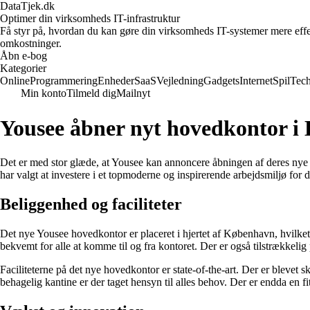
DataTjek.dk
Optimer din virksomheds IT-infrastruktur
Få styr på, hvordan du kan gøre din virksomheds IT-systemer mere effekt
omkostninger.
Åbn e-bog
Kategorier
Online
Programmering
Enheder
SaaS
Vejledning
Gadgets
Internet
Spil
Tec
Min konto
Tilmeld dig
Mailnyt
Yousee åbner nyt hovedkontor 
Det er med stor glæde, at Yousee kan annoncere åbningen af deres ny
har valgt at investere i et topmoderne og inspirerende arbejdsmiljø for d
Beliggenhed og faciliteter
Det nye Yousee hovedkontor er placeret i hjertet af København, hvilket
bekvemt for alle at komme til og fra kontoret. Der er også tilstrækkelig 
Faciliteterne på det nye hovedkontor er state-of-the-art. Der er blevet
behagelig kantine er der taget hensyn til alles behov. Der er endda en fi